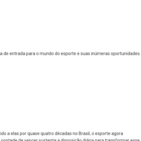
ta de entrada para o mundo do esporte e suas inúmeras oportunidades.
do a elas por quase quatro décadas no Brasil, o esporte agora
 vontade de vencer sustenta a disposição diária para transformar esse