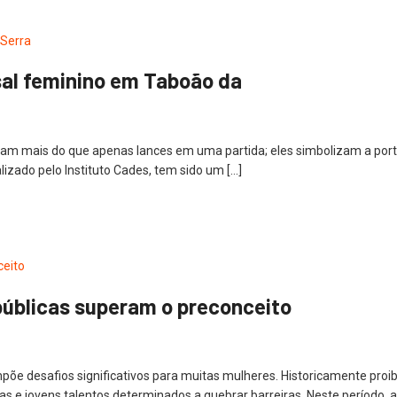
tsal feminino em Taboão da
ntam mais do que apenas lances em uma partida; eles simbolizam a por
lizado pelo Instituto Cades, tem sido um […]
 públicas superam o preconceito
e desafios significativos para muitas mulheres. Historicamente proibi
 e jovens talentos determinados a quebrar barreiras. Neste período, a