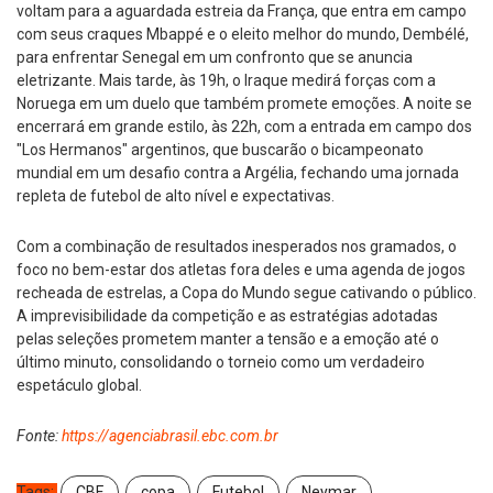
voltam para a aguardada estreia da França, que entra em campo
com seus craques Mbappé e o eleito melhor do mundo, Dembélé,
para enfrentar Senegal em um confronto que se anuncia
eletrizante. Mais tarde, às 19h, o Iraque medirá forças com a
Noruega em um duelo que também promete emoções. A noite se
encerrará em grande estilo, às 22h, com a entrada em campo dos
"Los Hermanos" argentinos, que buscarão o bicampeonato
mundial em um desafio contra a Argélia, fechando uma jornada
repleta de futebol de alto nível e expectativas.
Com a combinação de resultados inesperados nos gramados, o
foco no bem-estar dos atletas fora deles e uma agenda de jogos
recheada de estrelas, a Copa do Mundo segue cativando o público.
A imprevisibilidade da competição e as estratégias adotadas
pelas seleções prometem manter a tensão e a emoção até o
último minuto, consolidando o torneio como um verdadeiro
espetáculo global.
Fonte:
https://agenciabrasil.ebc.com.br
Tags:
CBF
copa
Futebol
Neymar