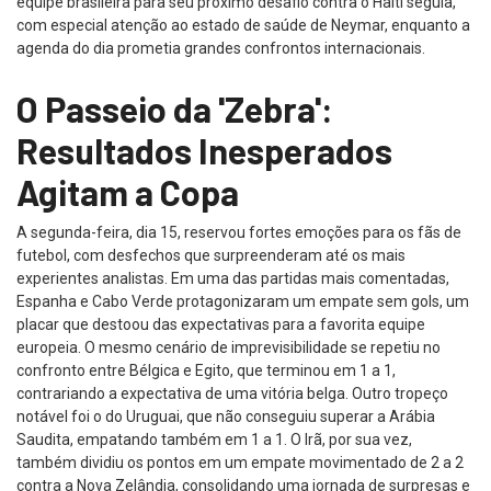
equipe brasileira para seu próximo desafio contra o Haiti seguia,
com especial atenção ao estado de saúde de Neymar, enquanto a
agenda do dia prometia grandes confrontos internacionais.
O Passeio da 'Zebra':
Resultados Inesperados
Agitam a Copa
A segunda-feira, dia 15, reservou fortes emoções para os fãs de
futebol, com desfechos que surpreenderam até os mais
experientes analistas. Em uma das partidas mais comentadas,
Espanha e Cabo Verde protagonizaram um empate sem gols, um
placar que destoou das expectativas para a favorita equipe
europeia. O mesmo cenário de imprevisibilidade se repetiu no
confronto entre Bélgica e Egito, que terminou em 1 a 1,
contrariando a expectativa de uma vitória belga. Outro tropeço
notável foi o do Uruguai, que não conseguiu superar a Arábia
Saudita, empatando também em 1 a 1. O Irã, por sua vez,
também dividiu os pontos em um empate movimentado de 2 a 2
contra a Nova Zelândia, consolidando uma jornada de surpresas e