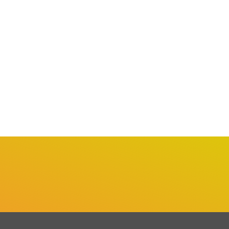
BARUERI
BARUERI
rueri promove Mutirão de
Inscrições para o Festival
pregos com mais...
de Escolas de...
gosto 1, 2026
julho 31, 2026