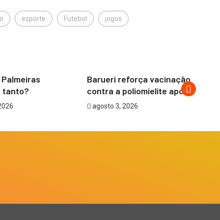
o
esporte
Futebol
jogos
JAIRO GIOVENARDI
BARUERI
 Palmeiras
Barueri reforça vacinação
Ba
 tanto?
contra a poliomielite após...
Em
2026
agosto 3, 2026
a