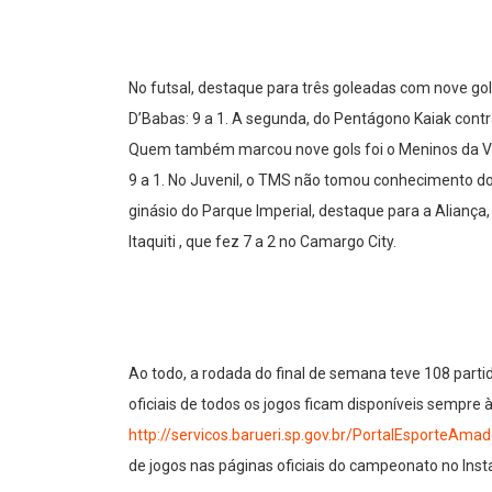
No futsal, destaque para três goleadas com nove gol
D’Babas: 9 a 1. A segunda, do Pentágono Kaiak contra o
Quem também marcou nove gols foi o Meninos da Vila
9 a 1. No Juvenil, o TMS não tomou conhecimento do 
ginásio do Parque Imperial, destaque para a Aliança,
Itaquiti , que fez 7 a 2 no Camargo City.
Ao todo, a rodada do final de semana teve 108 parti
oficiais de todos os jogos ficam disponíveis sempre 
http://servicos.barueri.sp.gov.br/PortalEsporteAmad
de jogos nas páginas oficiais do campeonato no I