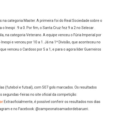
s na categoria Master. A primeira foi do Real Sociedade sobre o
 Inespi : 9 a 0. Por fim, o Santa Cruz fez 9 a 2 no Selecar .
, na categoria Veterano. A equipe venceu o Fúria Imperial por
Inespi e venceu por 10 a 1. Já na 1ª Divisão, que aconteceu no
 que venceu o Cardoso por 5 a 1, e para o agora líder Guerreiros
das (futebol e futsal), com 507 gols marcados. Os resultados
às segundas-feiras no site oficial da competição:
or
Extraoficialmente, é possível conferir os resultados nos dias
nstagram e no Facebook: @campeonatoamadordebarueri.