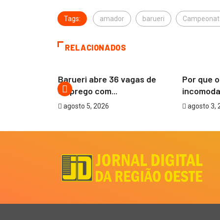
Tags:
amador
barueri
Campeonat
RELACIONADOS
BARUERI
ARTIGOS
 prevenção
Barueri abre 36 vagas de
Por que o
 ações...
emprego com...
incomoda
agosto 5, 2026
agosto 3, 