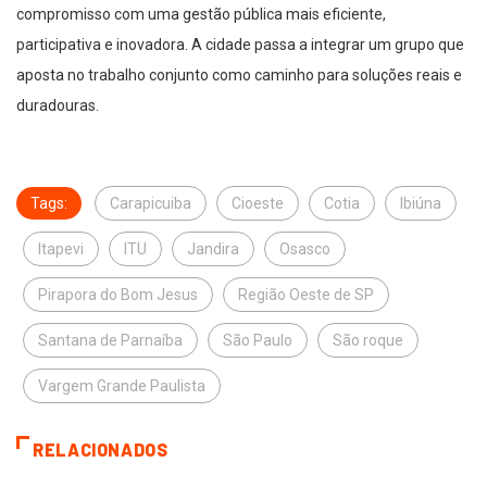
compromisso com uma gestão pública mais eficiente,
participativa e inovadora. A cidade passa a integrar um grupo que
aposta no trabalho conjunto como caminho para soluções reais e
duradouras.
Tags:
Carapicuiba
Cioeste
Cotia
Ibiúna
Itapevi
ITU
Jandira
Osasco
Pirapora do Bom Jesus
Região Oeste de SP
Santana de Parnaíba
São Paulo
São roque
Vargem Grande Paulista
RELACIONADOS