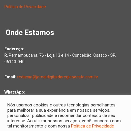
Política de Privacidade
Onde Estamos
Endereço:
R. Pernambucana, 76 - Loja 13 e 14 - Conceição, Osasco - SP,
06140-040
Email:
redacao@jornaldigitaldaregiaooeste.com.br
WhatsApp:
Falar com a redação
Nós usamos cookies e outras tecnologias semelhantes
para melhorar a sua experiência em nossos serviços,
personalizar publicidade e recomendar conteúdo de seu
interesse. Ao utilizar nossos serviços, você concorda com
Copyright © 2026 Jornal Digital da Região Oeste | Desenvolvido
tal monitoramento e com nossa
Política de Privacidade
por
2D Comunicações