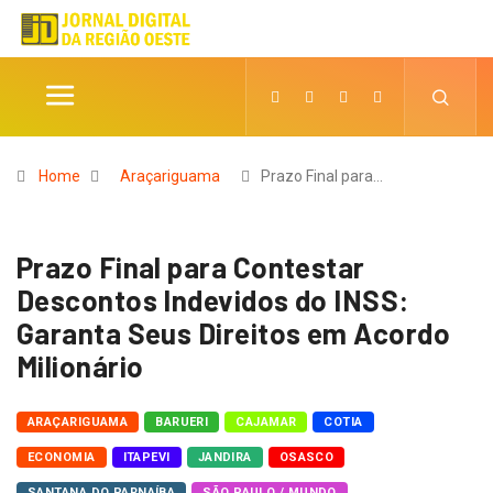
Home
Araçariguama
Prazo Final para…
Prazo Final para Contestar
Descontos Indevidos do INSS:
Garanta Seus Direitos em Acordo
Milionário
ARAÇARIGUAMA
BARUERI
CAJAMAR
COTIA
ECONOMIA
ITAPEVI
JANDIRA
OSASCO
SANTANA DO PARNAÍBA
SÃO PAULO / MUNDO