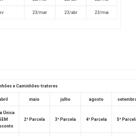
ev
23/mar
23/abr
23/mai
nhões e Caminhões-tratores
abril
maio
julho
agosto
setembr
a Única
SEM
2ª Parcela
3ª Parcela
4ª Parcela
5ª Parcel
sconto