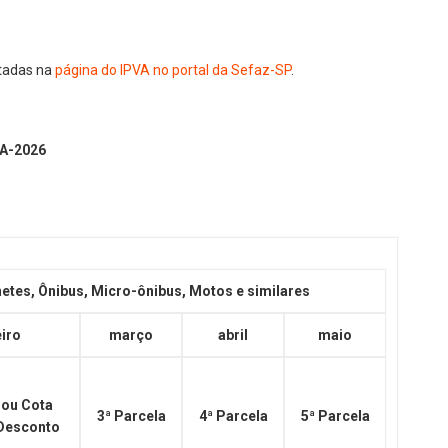
tadas na
página do IPVA no portal da Sefaz-SP
.
VA-2026
tes, Ônibus, Micro-ônibus, Motos e similares
eiro
março
abril
maio
 ou Cota
3ª Parcela
4ª Parcela
5ª Parcela
Desconto