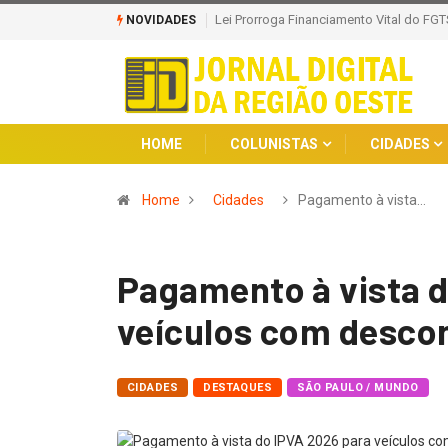
ospitais Filantrópicos do SUS até 2030
Sancionada Lei que Amplia Punição e C
NOVIDADES
Adolescentes
HOME
COLUNISTAS
CIDADES
Home
Cidades
Pagamento à vista…
Pagamento à vista d
veículos com descont
CIDADES
DESTAQUES
SÃO PAULO / MUNDO