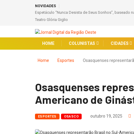
NOVIDADES
Espetáculo “Nunca Desista de Seus Sonhos”, baseado na
Teatro Glória Giglio
HOME
COLUNISTAS
CIDADES
Home
Esportes
Osasquenses representarã
Osasquenses represe
Americano de Ginást
outubro 19, 2025
ESPORTES
OSASCO