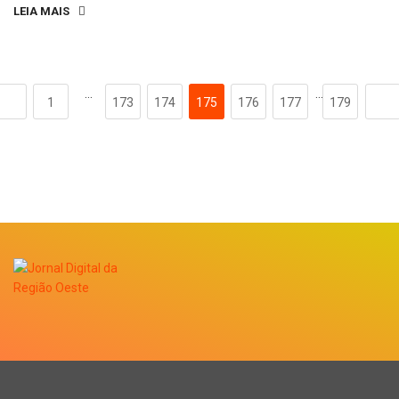
LEIA MAIS
…
…
1
173
174
175
176
177
179