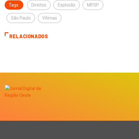
Tags:
Direitos
Explosão
MPSP
São Paulo
Vítimas
RELACIONADOS