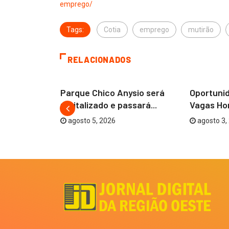
emprego/
Tags:
Cotia
emprego
mutirão
RELACIONADOS
COTIA
BARUERI
Parque Chico Anysio será
Oportuni
: Lista de
revitalizado e passará...
Vagas Hom
 é...
agosto 5, 2026
agosto 3,