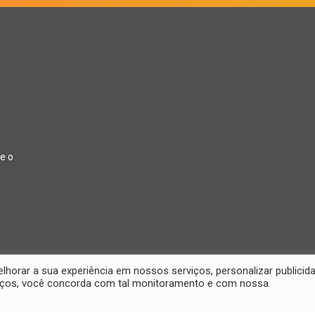
e o
orar a sua experiência em nossos serviços, personalizar publicid
rviços, você concorda com tal monitoramento e com nossa
26 Jornal Digital da Região Oeste | Desenvolvido por
2D Comunicações