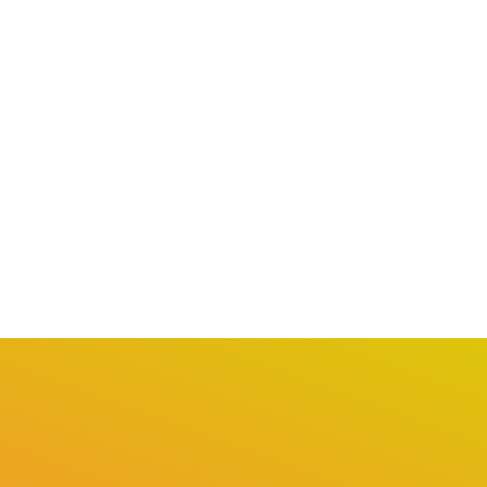
COTIA
BARUERI
tia amplia oferta de
Barueri promove Mutirão d
porte gratuito com...
Empregos com mais...
agosto 1, 2026
agosto 1, 2026