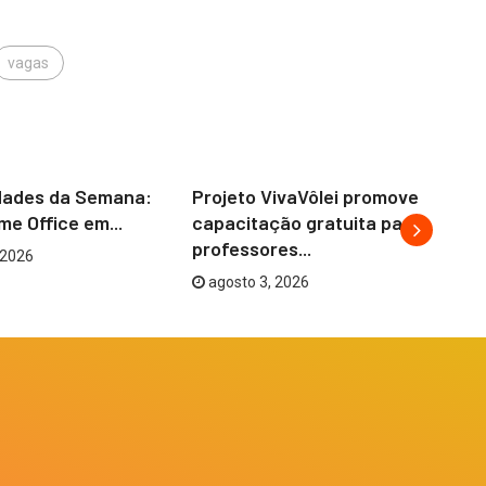
vagas
CAJAMAR
COTIA
dades da Semana:
Projeto VivaVôlei promove
Co
e Office em...
capacitação gratuita para
es
professores...
 2026
agosto 3, 2026