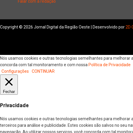
Falar com a redação
Copyright © 2026 Jornal Digital da Região Oeste | Desenvolvido por
2D 
Nós usamos cookies e outras tecnologias semelhantes para melhorar a s
concorda com tal monitoramento e com nossa
Política de Privacidade
Configurações
CONTINUAR
Fechar
Privacidade
Nós usamos cookies e outras tecnologias semelhantes para melhorar a
terceiros para análise e publicidade. Estes cookies são salvos no seu 
navegação. Ao utilizar nossos serviços, você concorda com tal monitor