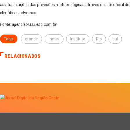
as atualizações das previsões meteorológicas através do site oficial d
climáticas adversas.
Fonte: agenciabrasil.ebc.com.br
Tags:
grande
inmet
Instituto
Rio
sul
RELACIONADOS