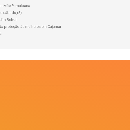
ama Mãe Parnaibana
te sábado,(8)
rdim Belval
 da proteção às mulheres em Cajamar
s