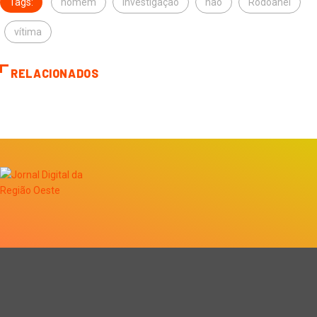
Tags:
homem
Investigação
não
Rodoanel
vítima
RELACIONADOS