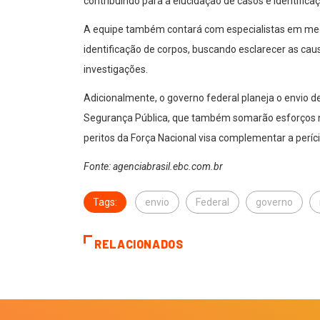
contribuindo para a elucidação de casos e identifica
A equipe também contará com especialistas em medic
identificação de corpos, buscando esclarecer as cau
investigações.
Adicionalmente, o governo federal planeja o envio d
Segurança Pública, que também somarão esforços n
peritos da Força Nacional visa complementar a períc
Fonte: agenciabrasil.ebc.com.br
Tags:
envio
Federal
governo
RELACIONADOS