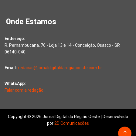
Onde Estamos
Endereço:
R. Pernambucana, 76 - Loja 13 e 14 - Conceição, Osasco - SP,
06140-040
Email:
redacao@jornaldigitaldaregiaooeste.com.br
WhatsApp:
Falar com a redação
Copyright © 2026 Jornal Digital da Região Oeste | Desenvolvido
por
2D Comunicações