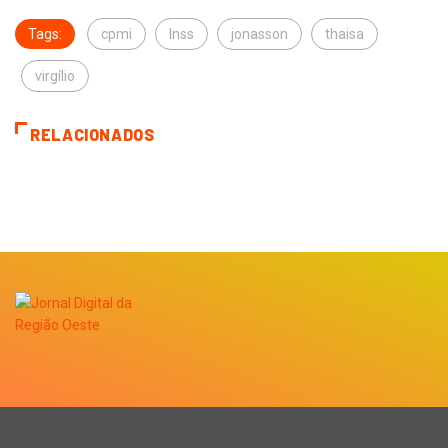
Tags:
cpmi
Inss
jonasson
thaisa
virgílio
RELACIONADOS