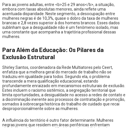
Para as jovens adultas, entre <b>25 e 29 anos</b>, a situação,
embora com taxas absolutas menores, ainda reflete uma
acentuada disparidade. Neste segmento, a desocupação entre
mulheres negras é de 10,3%, quase o dobro da taxa de mulheres
brancas e 2,8 vezes superior à dos homens brancos. Esses dados
sublinham que a desigualdade não é um fenômeno isolado, mas
uma constante que acompanha a trajetória profissional dessas
mulheres.
Para Além da Educação: Os Pilares da
Exclusão Estrutural
Shirley Santos, coordenadora da Rede Multiatores pelo Ceert,
enfatiza que a melhora geral do mercado de trabalho não se
traduziu em igualdade para todos. Segundo ela, o problema
transcende a mera qualificação educacional, estando
profundamente enraizado em mecanismos estruturais de exclusão.
Estes incluem o racismo sistêmico, a segregação territorial que
limita oportunidades, a desigualdade no acesso a redes de contato e
a discriminação inerente aos processos de contratação e promoção,
somados à sobrecarga histórica do trabalho de cuidado que recai
desproporcionalmente sobre as mulheres.
A influência do território é outro fator determinante. Mulheres
negras jovens que residem em áreas periféricas enfrentam