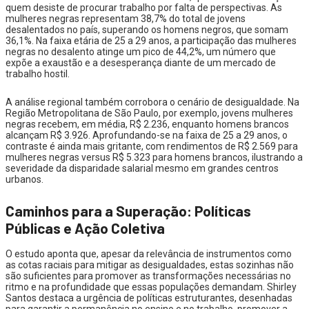
quem desiste de procurar trabalho por falta de perspectivas. As
mulheres negras representam 38,7% do total de jovens
desalentados no país, superando os homens negros, que somam
36,1%. Na faixa etária de 25 a 29 anos, a participação das mulheres
negras no desalento atinge um pico de 44,2%, um número que
expõe a exaustão e a desesperança diante de um mercado de
trabalho hostil.
A análise regional também corrobora o cenário de desigualdade. Na
Região Metropolitana de São Paulo, por exemplo, jovens mulheres
negras recebem, em média, R$ 2.236, enquanto homens brancos
alcançam R$ 3.926. Aprofundando-se na faixa de 25 a 29 anos, o
contraste é ainda mais gritante, com rendimentos de R$ 2.569 para
mulheres negras versus R$ 5.323 para homens brancos, ilustrando a
severidade da disparidade salarial mesmo em grandes centros
urbanos.
Caminhos para a Superação: Políticas
Públicas e Ação Coletiva
O estudo aponta que, apesar da relevância de instrumentos como
as cotas raciais para mitigar as desigualdades, estas sozinhas não
são suficientes para promover as transformações necessárias no
ritmo e na profundidade que essas populações demandam. Shirley
Santos destaca a urgência de políticas estruturantes, desenhadas