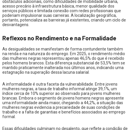
obstáculos adicionais, como dificuldades de mobilidade urbana,
acesso precário à infraestrutura básica, menor qualidade dos
serviços públicos e limitada conexão com redes profissionais que
poderiam impulsionar suas carreiras. A localização geográfica,
portanto, potencializa as barreiras já existentes, criando um ciclo de
desvantagens.
Reflexos no Rendimento e na Formalidade
As desigualdades se manifestam de forma contundente também
na renda e na natureza do emprego. Em 2025, o rendimento médio
das mulheres negras representou apenas 46,5% do que é recebido
pelos homens brancos. Esta diferença substancial de 53,5% tem se
mantido praticamente inalterada nos últimos anos, indicando uma
estagnação na superação dessa lacuna salarial.
A informalidade é outra faceta da vulnerabilidade. Entre jovens
mulheres negras, a taxa de trabalho informal atinge 39,1%, um
índice cerca de 10% superior ao observado para jovens mulheres
brancas. Embora o segmento de jovens homens negros apresente
uma informalidade ainda maior, chegando a 44,2%, a situação das
mulheres negras evidencia a precariedade de suas condições de
trabalho e a falta de garantias e benefícios associados ao emprego
formal.
Essas dificuldades culminam no desalento, que reflete a condição de