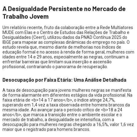
A Desigualdade Persistente no Mercado de
Trabalho Jovem
Um relatório recente, fruto da colaboração entre a Rede Multiatores
MUDE com Elas e o Centro de Estudos das Relações de Trabalho e
Desigualdades (Ceert), utilizou dados da PNAD Contínua 2025 do
IBGE para mapear as complexas dinâmicas do emprego no país. O
estudo revela que, mesmo diante de melhorias nos índices de
educação formal e no acesso à renda de forma geral, mulheres com
idades entre 14 e 29 anos, especialmente as negras, continuam a
enfrentar barreiras que limitam sua inserção e ascensão
profissional, contrariando o panorama de recuperação.
Desocupação por Faixa Etária: Uma Análise Detalhada
A taxa de desocupação para jovens mulheres negras se manifesta
de forma alarmante em diferentes estágios da vida profissional. Na
faixa etária de <b>14 a 17 anos</b>, o índice atinge 24,7%,
superando em 1,4 vez a taxa observada entre homens brancos da
mesma idade. Ao avançar para o período crítico de <b>18 a 24
anos</b>, que marca a transição entre o ambiente escolar e o
mercado de trabalho, a desigualdade se intensifica, com a
desocupação para mulheres negras chegando a 16,5%, valor 1,6 vez
maior que o registrado para homens brancos.