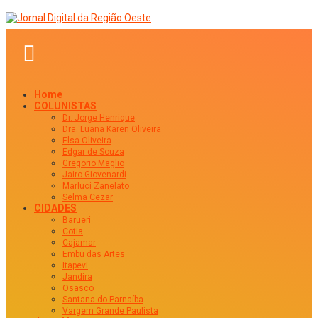
Home
COLUNISTAS
Dr. Jorge Henrique
Dra. Luana Karen Oliveira
Elsa Oliveira
Edgar de Souza
Gregorio Maglio
Jairo Giovenardi
Marluci Zanelato
Selma Cezar
CIDADES
Barueri
Cotia
Cajamar
Embu das Artes
Itapevi
Jandira
Osasco
Santana do Parnaíba
Vargem Grande Paulista