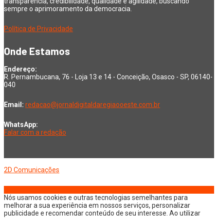
transparência, credibilidade, qualidade e agilidade, buscando
sempre o aprimoramento da democracia.
Política de Privacidade
Onde Estamos
Endereço:
R. Pernambucana, 76 - Loja 13 e 14 - Conceição, Osasco - SP, 06140-
040
Email:
redacao@jornaldigitaldaregiaooeste.com.br
WhatsApp:
Falar com a redação
Copyright © 2026 Jornal Digital da Região Oeste | Desenvolvido por
2D Comunicações
Nós usamos cookies e outras tecnologias semelhantes para
melhorar a sua experiência em nossos serviços, personalizar
publicidade e recomendar conteúdo de seu interesse. Ao utilizar