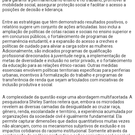
para garantir a permanência no ensino e no trabalho, promover a
mobilidade social, assegurar proteção social e facilitar o acesso a
posições de decisão e liderança.
Entre as estratégias que têm demonstrado resultados positivos, o
relatório sugere um conjunto de ações articuladas. Isso inclui a
ampliação de políticas de cotas raciais e sociais no ensino superior e
em concursos públicos, o fortalecimento de programas de
permanência estudantil, e a expansão do acesso a creches e
políticas de cuidado para aliviar a carga sobre as mulheres.
Adicionalmente, são indicados programas de qualificação
profissional direcionados à juventude negra, a implementação de
metas de diversidade e inclusão no setor privado, e o fortalecimento
da educação para as relações étnico-raciais. Outras medidas
essenciais envolvem políticas territoriais específicas para periferias
urbanas, incentivos à formalização do trabalho e programas de
transferência de renda que sejam articulados com iniciativas de
inclusão produtiva e social.
A complexidade da questão exige uma abordagem multifacetada. A
pesquisadora Shirley Santos reitera que, embora os microdados
revelem as diversas camadas da desigualdade ao cruzar raça,
gênero, renda, escolaridade e território, a experiência acumulada por
organizações da sociedade civil é igualmente fundamental. Ela
permite capturar dimensões que dados quantitativos muitas vezes
não alcançam, como os mecanismos subjetivos de exclusão e os
impactos cotidianos do racismo institucional. Somente através da