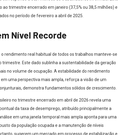
o ao trimestre encerrado em janeiro (37,5% ou 38,5 milhões) e
dos no período de fevereiro a abril de 2025.
m Nível Recorde
 o rendimento real habitual de todos os trabalhos manteve-se
trimestre. Este dado sublinha a sustentabilidade da geração
nais no volume de ocupação. A estabilidade do rendimento
 em uma perspectiva mais ampla, reforça a visão de um
conjunturais, demonstra fundamentos sólidos de crescimento.
ileiro no trimestre encerrado em abril de 2026 revela uma
ontual da taxa de desemprego, atribuído principalmente a
a análise em uma janela temporal mais ampla aponta para uma
busto da população ocupada e a manutenção de níveis
ortanto, sugerem um mercado em processo de estabilização e