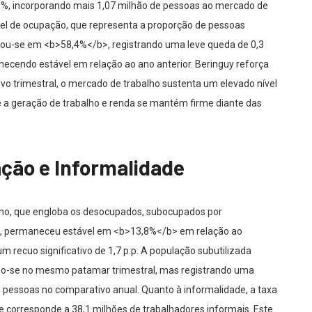
1%, incorporando mais 1,07 milhão de pessoas ao mercado de
nível de ocupação, que representa a proporção de pessoas
xou-se em <b>58,4%</b>, registrando uma leve queda de 0,3
anecendo estável em relação ao ano anterior. Beringuy reforça
 trimestral, o mercado de trabalho sustenta um elevado nível
e a geração de trabalho e renda se mantém firme diante das
ação e Informalidade
alho, que engloba os desocupados, subocupados por
cial, permaneceu estável em <b>13,8%</b> em relação ao
um recuo significativo de 1,7 p.p. A população subutilizada
do-se no mesmo patamar trimestral, mas registrando uma
 pessoas no comparativo anual. Quanto à informalidade, a taxa
 corresponde a 38,1 milhões de trabalhadores informais. Este