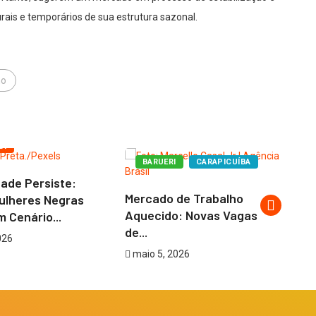
rais e temporários de sua estrutura sazonal.
ho
IA
BARUERI
CARAPICUÍBA
ade Persiste:
Mercado de Trabalho
T
ulheres Negras
Aquecido: Novas Vagas
br
 Cenário...
de...
n
026
maio 5, 2026