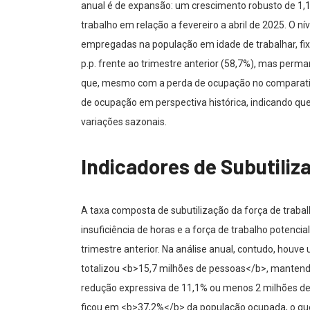
anual é de expansão: um crescimento robusto de 1,
trabalho em relação a fevereiro a abril de 2025. O 
empregadas na população em idade de trabalhar, fi
p.p. frente ao trimestre anterior (58,7%), mas perm
que, mesmo com a perda de ocupação no comparativo
de ocupação em perspectiva histórica, indicando qu
variações sazonais.
Indicadores de Subutiliz
A taxa composta de subutilização da força de trab
insuficiência de horas e a força de trabalho poten
trimestre anterior. Na análise anual, contudo, houve 
totalizou <b>15,7 milhões de pessoas</b>, manten
redução expressiva de 11,1% ou menos 2 milhões de
ficou em <b>37,2%</b> da população ocupada, o que