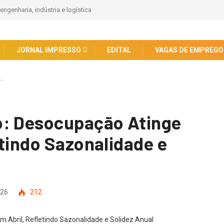
o celebra 50 anos de irmanamento com a cidade japonesa Tsu
JORNAL IMPRESSO
EDITAL
VAGAS DE EMPREGO
:…
o: Desocupação Atinge
etindo Sazonalidade e
026
212