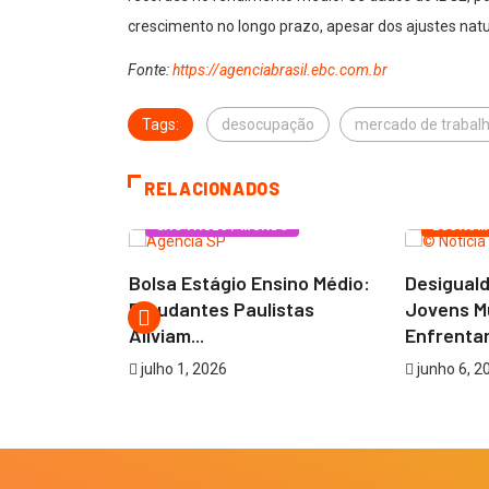
crescimento no longo prazo, apesar dos ajustes natu
Fonte:
https://agenciabrasil.ebc.com.br
Tags:
desocupação
mercado de trabal
RELACIONADOS
SÃO PAULO / MUNDO
ECONOM
MAR
Bolsa Estágio Ensino Médio:
Desiguald
alho
Estudantes Paulistas
Jovens M
de São...
Aliviam...
Enfrentam
julho 1, 2026
junho 6, 2