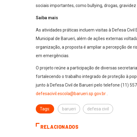
sociais importantes, como bullying, drogas, gravidez
Saiba mais
As atividades práticas incluem visitas à Defesa Civ
Municipal de Barueri, além de ações externas volta
organização, a proposta é ampliar a percepção de r
em emergências.
O projeto reúne a participação de diversas secretar
fortalecendo o trabalho integrado de proteção à p
junto à Defesa Civil de Barueri pelo telefone (11) 55
defesacivil.escola@barueri.sp.gov.br
.
Tags:
barueri
defesa civil
RELACIONADOS
BARUERI
BARUERI