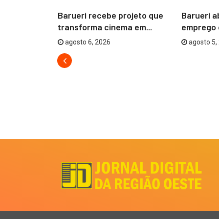
 prevenção
Barueri recebe projeto que
Barueri a
 ações...
transforma cinema em...
emprego 
agosto 6, 2026
agosto 5,