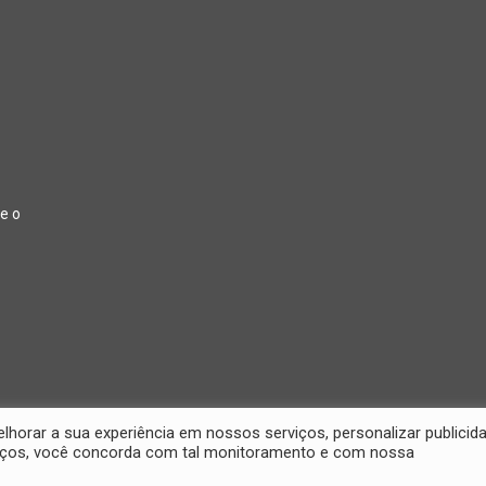
e o
orar a sua experiência em nossos serviços, personalizar publicid
26 Jornal Digital da Região Oeste | Desenvolvido por
2D Comunicações
rviços, você concorda com tal monitoramento e com nossa