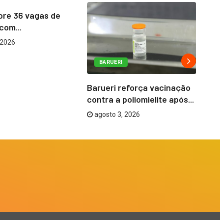
bre 36 vagas de
com...
 2026
BARUERI
Barueri reforça vacinação
Ba
contra a poliomielite após...
Em
agosto 3, 2026