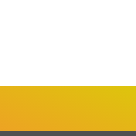
BARUERI
BARUERI
rueri promove Mutirão de
Inscrições para o Festival
pregos com mais...
de Escolas de...
agosto 1, 2026
julho 31, 2026