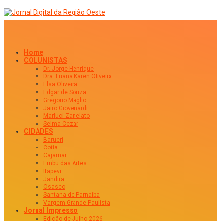
Home
COLUNISTAS
Dr. Jorge Henrique
Dra. Luana Karen Oliveira
Elsa Oliveira
Edgar de Souza
Gregorio Maglio
Jairo Giovenardi
Marluci Zanelato
Selma Cezar
CIDADES
Barueri
Cotia
Cajamar
Embu das Artes
Itapevi
Jandira
Osasco
Santana do Parnaíba
Vargem Grande Paulista
Jornal Impresso
Edição de Julho 2026