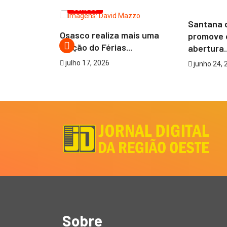
TICA
OSASCO
Santana 
aca
Osasco realiza mais uma
promove 
 pesquisa
edição do Férias...
abertura..
ade...
julho 17, 2026
junho 24, 
Sobre