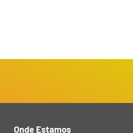
SÃO PAULO / MUNDO
BRASÍLIA
DESTAQUES
Polícia Civil de SP realiza
verno Propõe Canal
operação contra...
reto para Devolução de...
maio 27, 2026
unho 11, 2026
Onde Estamos