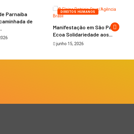
DIREITOS HUMANOS
de Parnaíba
caminhada de
Manifestação em São Paulo
Go
.
Ecoa Solidariedade aos...
Di
2026
junho 15, 2026
j