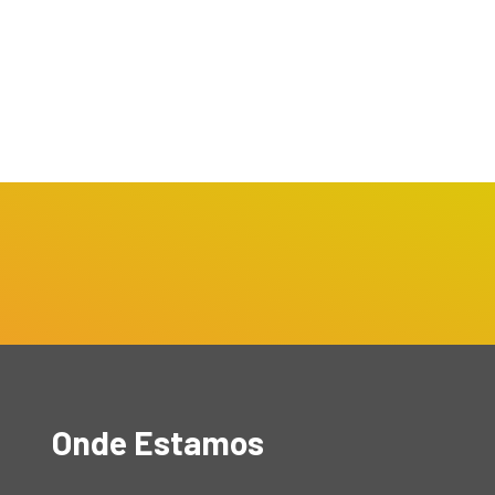
rograma Agora Tem
Barueri realiza Encontro
pecialistas reforça
Municipal de Imunização
endimento com...
com...
bril 1, 2026
março 31, 2026
Onde Estamos