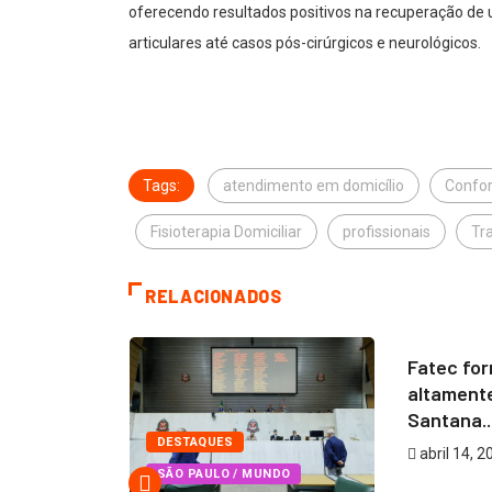
oferecendo resultados positivos na recuperação de
articulares até casos pós-cirúrgicos e neurológicos.
Tags:
atendimento em domicílio
Confor
Fisioterapia Domiciliar
profissionais
Tr
RELACIONADOS
SANTANA
Fatec for
altament
úde abre
Santana..
DESTAQUES
abril 14, 2
SÃO PAULO / MUNDO