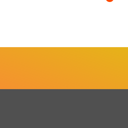
P
Es
at
a