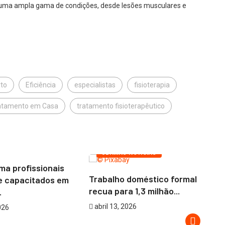
 uma ampla gama de condições, desde lesões musculares e
to
Eficiência
especialistas
fisioterapia
atamento em Casa
tratamento fisioterapêutico
 DO PARNAÍBA
ÚLTIMAS NOTÍCIAS
ma profissionais
Trabalho doméstico formal
e capacitados em
recua para 1,3 milhão...
.
abril 13, 2026
026