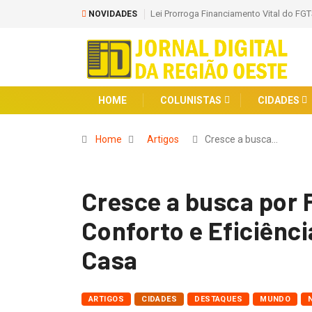
 para Hospitais Filantrópicos do SUS até 2030
Sancionada Lei que Amplia Puni
NOVIDADES
Adolescentes
HOME
COLUNISTAS
CIDADES
Home
Artigos
Cresce a busca…
Cresce a busca por F
Conforto e Eficiênc
Casa
ARTIGOS
CIDADES
DESTAQUES
MUNDO