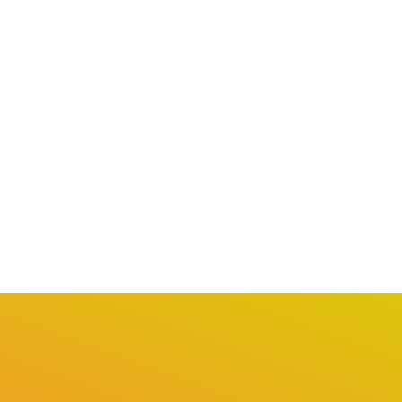
SÃO PAULO / MUNDO
ESPORTES
letivas dos Jogos
Corinthians demite Dorival
colares de São Paulo...
Júnior após derrota para..
bril 26, 2026
abril 6, 2026