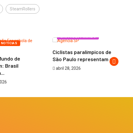
SteamRollers
ES
SÃO PAULO / MUNDO
 NOTÍCIAS
Ciclistas paralímpicos de
Se
Mundo de
São Paulo representam o...
Es
: Brasil
abril 28, 2026
a
..
2026