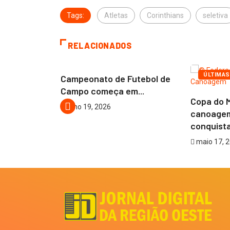
Tags:
Atletas
Corinthians
seletiva
RELACIONADOS
AÍBA
COTIA
ESPORTES
ESPORT
ÚLTIMAS
aíba
Campeonato de Futebol de
 rumo a...
Campo começa em...
Copa do 
julho 19, 2026
canoagem
conquista.
maio 17, 