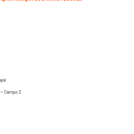
uapé
l – Campo 2