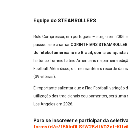
Equipe do STEAMROLLERS
Rolo Compressor, em português – surgiu em 2006 em
passou a se chamar
CORINTHIANS STEAMROLLERS. A 
do futebol americano no Brasil, com a conquista 
histórico Torneio Latino Americano na primeira edi
Football. Além disso, o time mantém o recorde da ma
(39 vitórias),
É importante salientar que o Flag Football, variaçã
utilização dos tradicionais equipamentos, será uma
Los Angeles em 2026.
Para se inscrever e participar da seletiv
forms/d/e/1FAIpQLSfW28zUVQ2xt-
KUy