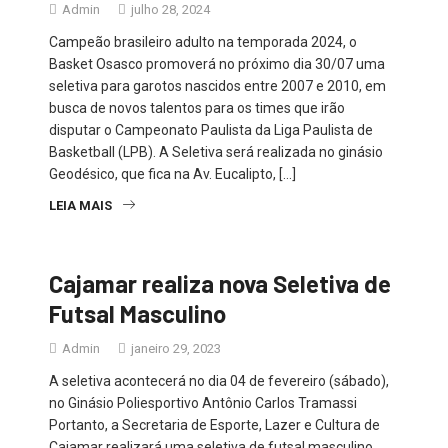
Admin
julho 28, 2024
Campeão brasileiro adulto na temporada 2024, o
Basket Osasco promoverá no próximo dia 30/07 uma
seletiva para garotos nascidos entre 2007 e 2010, em
busca de novos talentos para os times que irão
disputar o Campeonato Paulista da Liga Paulista de
Basketball (LPB). A Seletiva será realizada no ginásio
Geodésico, que fica na Av. Eucalipto, […]
LEIA MAIS
Cajamar realiza nova Seletiva de
Futsal Masculino
Admin
janeiro 29, 2023
A seletiva acontecerá no dia 04 de fevereiro (sábado),
no Ginásio Poliesportivo Antônio Carlos Tramassi
Portanto, a Secretaria de Esporte, Lazer e Cultura de
Cajamar realizará uma seletiva de futsal masculino