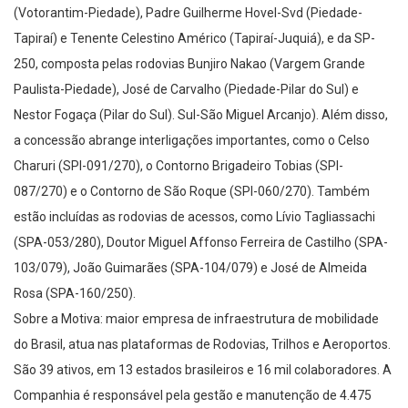
(Votorantim-Piedade), Padre Guilherme Hovel-Svd (Piedade-
Tapiraí) e Tenente Celestino Américo (Tapiraí-Juquiá), e da SP-
250, composta pelas rodovias Bunjiro Nakao (Vargem Grande
Paulista-Piedade), José de Carvalho (Piedade-Pilar do Sul) e
Nestor Fogaça (Pilar do Sul). Sul-São Miguel Arcanjo). Além disso,
a concessão abrange interligações importantes, como o Celso
Charuri (SPI-091/270), o Contorno Brigadeiro Tobias (SPI-
087/270) e o Contorno de São Roque (SPI-060/270). Também
estão incluídas as rodovias de acessos, como Lívio Tagliassachi
(SPA-053/280), Doutor Miguel Affonso Ferreira de Castilho (SPA-
103/079), João Guimarães (SPA-104/079) e José de Almeida
Rosa (SPA-160/250).
Sobre a Motiva: maior empresa de infraestrutura de mobilidade
do Brasil, atua nas plataformas de Rodovias, Trilhos e Aeroportos.
São 39 ativos, em 13 estados brasileiros e 16 mil colaboradores. A
Companhia é responsável pela gestão e manutenção de 4.475