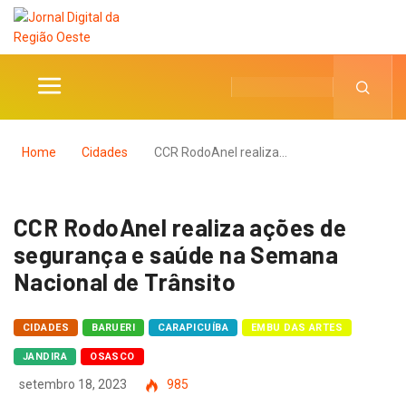
Home
Cidades
CCR RodoAnel realiza…
CCR RodoAnel realiza ações de
segurança e saúde na Semana
Nacional de Trânsito
CIDADES
BARUERI
CARAPICUÍBA
EMBU DAS ARTES
JANDIRA
OSASCO
setembro 18, 2023
985