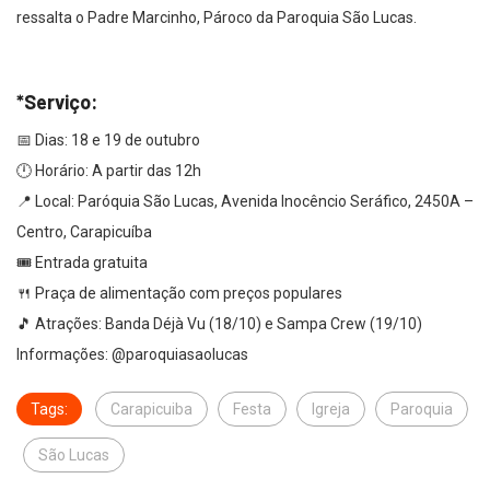
ressalta o Padre Marcinho, Pároco da Paroquia São Lucas.
*Serviço:
📅 Dias: 18 e 19 de outubro
🕛 Horário: A partir das 12h
📍 Local: Paróquia São Lucas, Avenida Inocêncio Seráfico, 2450A –
Centro, Carapicuíba
🎟️ Entrada gratuita
🍴 Praça de alimentação com preços populares
🎵 Atrações: Banda Déjà Vu (18/10) e Sampa Crew (19/10)
Informações: @paroquiasaolucas
Tags:
Carapicuiba
Festa
Igreja
Paroquia
São Lucas