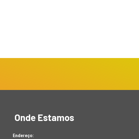
jamar inicia
Coleta Seletiva ajuda a
tendimentos com novo
preservar o meio...
mógrafo e...
julho 22, 2026
julho 24, 2026
Onde Estamos
Endereço: