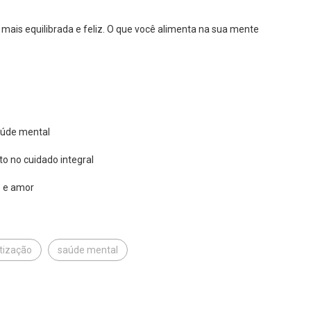
 mais equilibrada e feliz. O que você alimenta na sua mente
aúde mental
o no cuidado integral
o e amor
tização
saúde mental
R