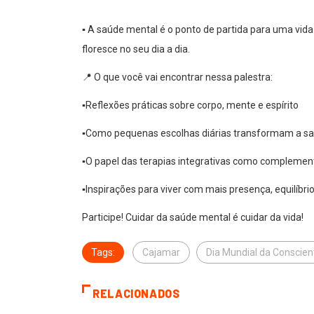
▪️ A saúde mental é o ponto de partida para uma vida
floresce no seu dia a dia.
📍 O que você vai encontrar nessa palestra:
▪️Reflexões práticas sobre corpo, mente e espírito
▪️Como pequenas escolhas diárias transformam a s
▪️O papel das terapias integrativas como complement
▪️Inspirações para viver com mais presença, equilíbri
Participe! Cuidar da saúde mental é cuidar da vida!
Tags:
Cajamar
Dia Mundial da Conscien
CAJAMAR
RELACIONADOS
VAGAS DE EMPREGO
CAJAMA