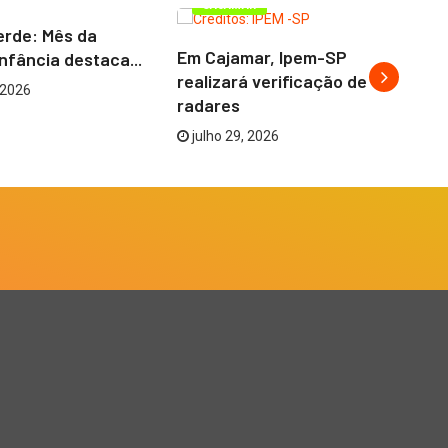
CAJAMAR
erde: Mês da
Ca
Em Cajamar, Ipem-SP
Infância destaca...
a
realizará verificação de
to
 2026
radares
julho 29, 2026