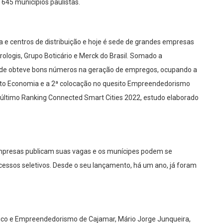
645 municípios paulistas.
a e centros de distribuição e hoje é sede de grandes empresas
rologis, Grupo Boticário e Merck do Brasil. Somado a
ade obteve bons números na geração de empregos, ocupando a
sito Economia e a 2ª colocação no quesito Empreendedorismo
 último Ranking Connected Smart Cities 2022, estudo elaborado
empresas publicam suas vagas e os munícipes podem se
rocessos seletivos. Desde o seu lançamento, há um ano, já foram
ico e Empreendedorismo de Cajamar, Mário Jorge Junqueira,