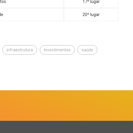
utos
17º lugar
de
20º lugar
infraestrutura
Investimentos
saúde