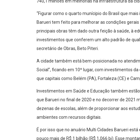
740,1 milhões em melhorias na infraestrutura da cid
“Figurar como o quarto munícipio do Brasil que mais
Barueri tem feito para melhorar as condições gerai
principais obras têm dado outra feição à saúde, à ed
investimentos que conferem um alto padrão de qualid
secretário de Obras, Beto Piteri.
A cidade também está bem-posicionada no atendimen
Social”, ficando em 10º lugar, com investimentos da
que capitais como Belém (PA), Fortaleza (CE) e Ca
Investimentos em Saúde e Educação também estão à f
que Barueri no final de 2020 e no decorrer de 2021 
dezenas de escolas, além de proporcionar aos est
ambientes com recursos digitais.
É por isso que no anuário Multi Cidades Barueri est
pouco mais de R$ 1 bilhão (R$ 1,066 bi). Esse monta