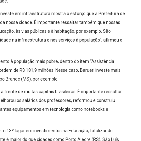
ade.
 investe em infraestrutura mostra o esforço que a Prefeitura de
s da nossa cidade. É importante ressaltar também que nossas
ucação, às vias públicas e à habitação, por exemplo. São
ade na infraestrutura e nos serviços à população”, afirmou o
to à população mais pobre, dentro do item “Assistência
 ordem de R$ 181,9 milhões. Nesse caso, Barueri investe mais
mpo Brande (MS), por exemplo.
rente de muitas capitais brasileiras. É importante ressaltar
melhorou os salários dos professores, reformou e construiu
udantes equipamentos em tecnologia como notebooks e
á em 13º lugar em investimentos na Educação, totalizando
nte é maior do que cidades como Porto Alegre (RS), São Luís