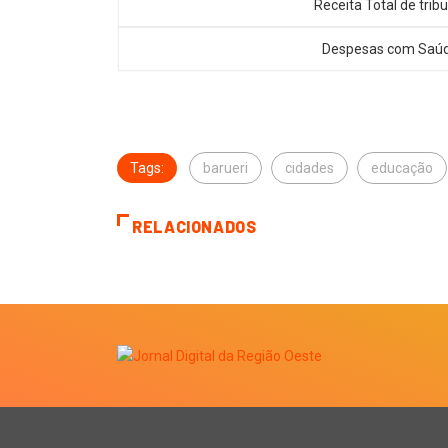
Receita Total de trib
Despesas com Saú
Tags:
barueri
cidades
educação
RELACIONADOS