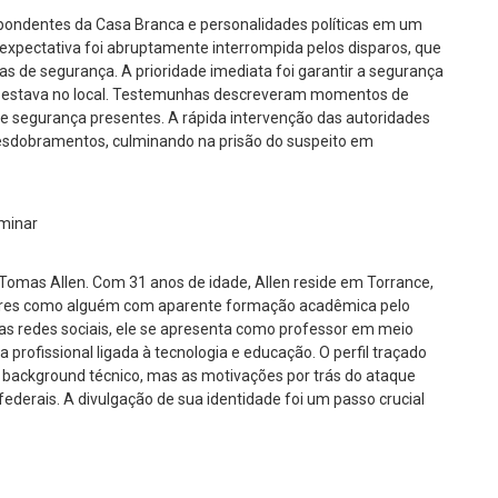
espondentes da Casa Branca e personalidades políticas em um
expectativa foi abruptamente interrompida pelos disparos, que
s de segurança. A prioridade imediata foi garantir a segurança
ue estava no local. Testemunhas descreveram momentos de
de segurança presentes. A rápida intervenção das autoridades
s desdobramentos, culminando na prisão do suspeito em
iminar
e Tomas Allen. Com 31 anos de idade, Allen reside em Torrance,
minares como alguém com aparente formação acadêmica pelo
as redes sociais, ele se apresenta como professor em meio
 profissional ligada à tecnologia e educação. O perfil traçado
m background técnico, mas as motivações por trás do ataque
derais. A divulgação de sua identidade foi um passo crucial