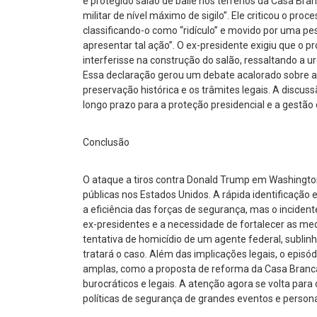
e protegido salão de baile nos terrenos da Casa Bran
militar de nível máximo de sigilo”. Ele criticou o pro
classificando-o como “ridículo” e movido por uma p
apresentar tal ação”. O ex-presidente exigiu que o
interferisse na construção do salão, ressaltando a u
Essa declaração gerou um debate acalorado sobre a
preservação histórica e os trâmites legais. A discus
longo prazo para a proteção presidencial e a gestão
Conclusão
O ataque a tiros contra Donald Trump em Washingt
públicas nos Estados Unidos. A rápida identificaçã
a eficiência das forças de segurança, mas o inciden
ex-presidentes e a necessidade de fortalecer as med
tentativa de homicídio de um agente federal, sublin
tratará o caso. Além das implicações legais, o epis
amplas, como a proposta de reforma da Casa Branca
burocráticos e legais. A atenção agora se volta par
políticas de segurança de grandes eventos e personal