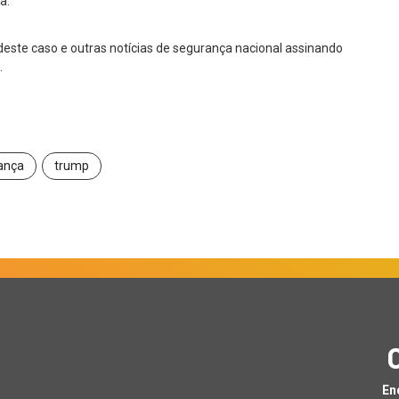
a.
te caso e outras notícias de segurança nacional assinando
.
ança
trump
En