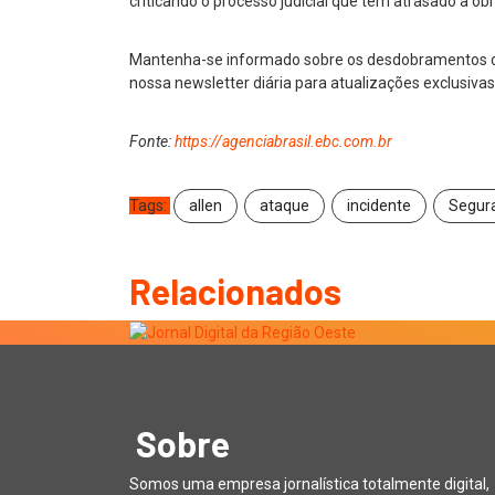
criticando o processo judicial que tem atrasado a obr
Mantenha-se informado sobre os desdobramentos des
nossa newsletter diária para atualizações exclusivas
Fonte:
https://agenciabrasil.ebc.com.br
Tags:
allen
ataque
incidente
Segur
Relacionados
Sobre
Somos uma empresa jornalística totalmente digital,