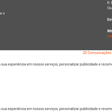
R.
Os
e o
Em
Wh
Fa
26 Jornal Digital da Região Oeste | Desenvolvido por
2D Comunicações
ua experiência em nossos serviços, personalizar publicidade e recomen
 sua experiência em nossos serviços, personalizar publicidade e reco