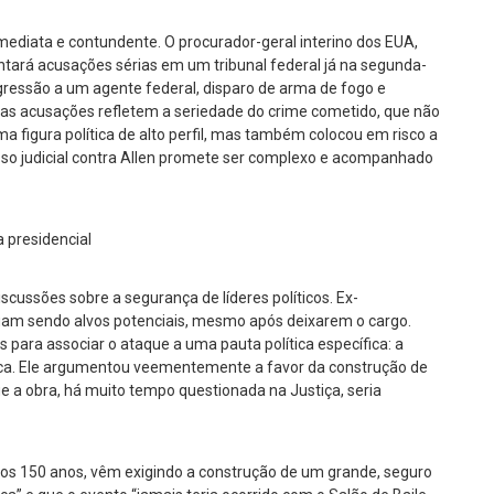
imediata e contundente. O procurador-geral interino dos EUA,
tará acusações sérias em um tribunal federal já na segunda-
gressão a um agente federal, disparo de arma de fogo e
stas acusações refletem a seriedade do crime cometido, que não
igura política de alto perfil, mas também colocou em risco a
sso judicial contra Allen promete ser complexo e acompanhado
 presidencial
cussões sobre a segurança de líderes políticos. Ex-
tinuam sendo alvos potenciais, mesmo após deixarem o cargo.
s para associar o ataque a uma pauta política específica: a
ca. Ele argumentou veementemente a favor da construção de
ue a obra, há muito tempo questionada na Justiça, seria
mos 150 anos, vêm exigindo a construção de um grande, seguro