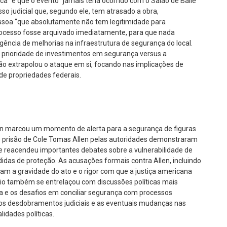
ca” e que o evento “jamais teria ocorrido com o Salão de Baile
cesso judicial que, segundo ele, tem atrasado a obra,
essoa “que absolutamente não tem legitimidade para
 processo fosse arquivado imediatamente, para que nada
rgência de melhorias na infraestrutura de segurança do local.
 prioridade de investimentos em segurança versus a
são extrapolou o ataque em si, focando nas implicações de
 de propriedades federais.
on marcou um momento de alerta para a segurança de figuras
o e prisão de Cole Tomas Allen pelas autoridades demonstraram
te reacendeu importantes debates sobre a vulnerabilidade de
idas de proteção. As acusações formais contra Allen, incluindo
ham a gravidade do ato e o rigor com que a justiça americana
ódio também se entrelaçou com discussões políticas mais
 e os desafios em conciliar segurança com processos
a os desdobramentos judiciais e as eventuais mudanças nas
idades políticas.