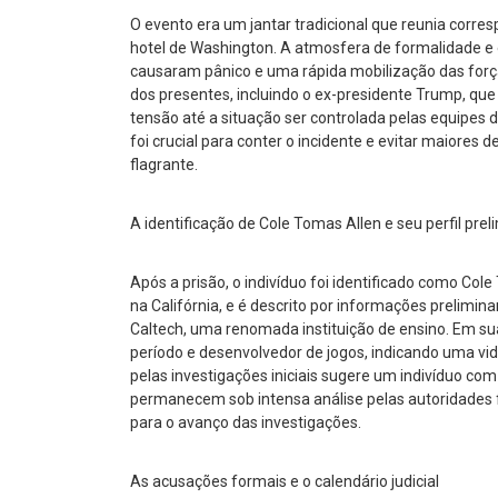
O evento era um jantar tradicional que reunia corr
hotel de Washington. A atmosfera de formalidade e 
causaram pânico e uma rápida mobilização das força
dos presentes, incluindo o ex-presidente Trump, q
tensão até a situação ser controlada pelas equipes 
foi crucial para conter o incidente e evitar maiore
flagrante.
A identificação de Cole Tomas Allen e seu perfil prel
Após a prisão, o indivíduo foi identificado como Col
na Califórnia, e é descrito por informações preli
Caltech, uma renomada instituição de ensino. Em su
período e desenvolvedor de jogos, indicando uma vida
pelas investigações iniciais sugere um indivíduo co
permanecem sob intensa análise pelas autoridades fe
para o avanço das investigações.
As acusações formais e o calendário judicial