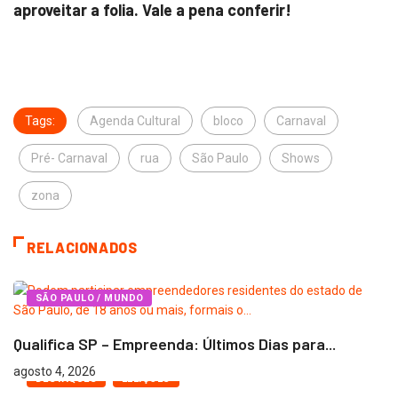
aproveitar a folia. Vale a pena conferir!
Tags:
Agenda Cultural
bloco
Carnaval
Pré- Carnaval
rua
São Paulo
Shows
zona
RELACIONADOS
SÃO PAULO / MUNDO
Qualifica SP – Empreenda: Últimos Dias para...
agosto 4, 2026
DESTAQUES
ELEIÇÕES