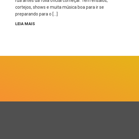
rua antes da folia oficial começar. Tem ensaios,
cortejos, shows e muita música boa para ir se
preparando para o […]
LEIA MAIS