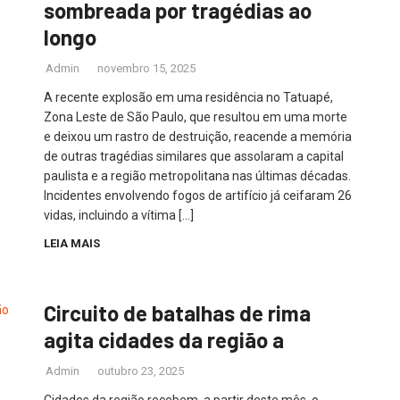
sombreada por tragédias ao
longo
Admin
novembro 15, 2025
A recente explosão em uma residência no Tatuapé,
Zona Leste de São Paulo, que resultou em uma morte
e deixou um rastro de destruição, reacende a memória
de outras tragédias similares que assolaram a capital
paulista e a região metropolitana nas últimas décadas.
Incidentes envolvendo fogos de artifício já ceifaram 26
vidas, incluindo a vítima […]
LEIA MAIS
Circuito de batalhas de rima
agita cidades da região a
Admin
outubro 23, 2025
Cidades da região recebem, a partir deste mês, o