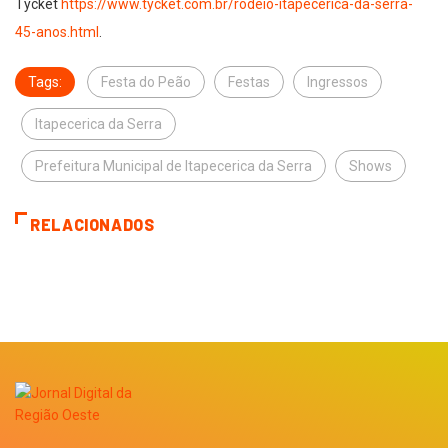
Tycket
https://www.tycket.com.br/rodeio-itapecerica-da-serra-
45-anos.html
.
Tags:
Festa do Peão
Festas
Ingressos
Itapecerica da Serra
Prefeitura Municipal de Itapecerica da Serra
Shows
RELACIONADOS