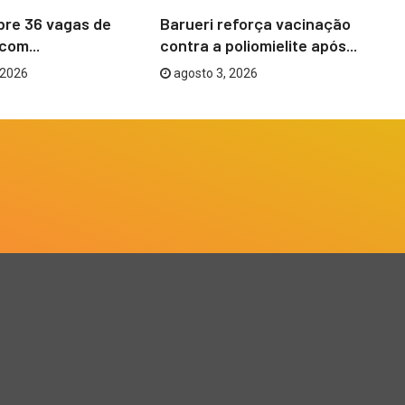
bre 36 vagas de
Barueri reforça vacinação
Ba
com...
contra a poliomielite após...
Em
 2026
agosto 3, 2026