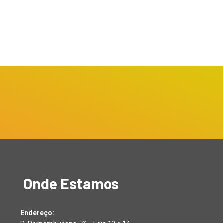
rueri promove Mutirão de
Inscrições para o Festival
pregos com mais...
de Escolas de...
agosto 1, 2026
julho 31, 2026
Onde Estamos
Endereço: