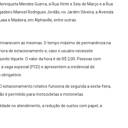
enriqueta Mendes Guerra, a Rua Vinte e Seis de Março e a Rua
igadeiro Manoel Rodrigues Jordão, no Jardim Silveira; a Avenida
ia e Madeira, em Alphaville, entre outras.
i permanecem as mesmas. O tempo máximo de permanência na
 hora de estacionamento e, caso o usuário necessite
ndo tíquete. O valor da hora é de R$ 2,00. Pessoas com
m a vaga especial (PCD) e apresentem a credencial de
obrigatório.
O estacionamento rotativo funciona de segunda a sexta-feira,
não é permitido para motocicletas e motonetas.
ilidade no atendimento, a redução de custos com papel, a