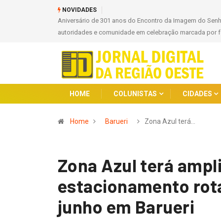
NOVIDADES
 Senhor Bom Jesus de Pirapora e 67 anos de Emancipação reúne
Ago
or fé e parcerias
HOME
COLUNISTAS
CIDADES
Home
Barueri
Zona Azul terá…
Zona Azul terá ampl
estacionamento rotat
junho em Barueri