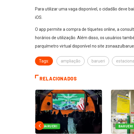
Para utilizar uma vaga disponível, o cidadão deve bai
iOS.
O app permite a compra de tíquetes online, a consu
horários de utilização. Além disso, os usuários tam
parquímetro virtual disponível no site zonaazulbar
Tags:
ampliação
barueri
estacion
RELACIONADOS
BARUERI
BARUERI