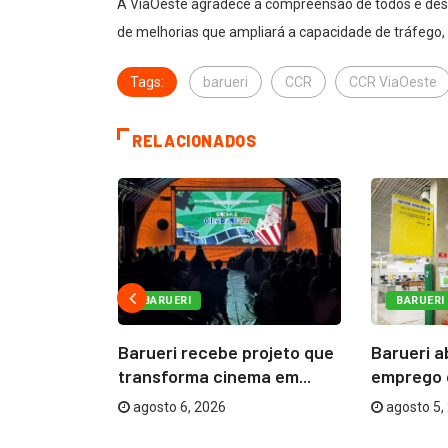
A ViaOeste agradece a compreensão de todos e des
de melhorias que ampliará a capacidade de tráfego, d
Tags:
barueri
CCR
CCR ViaOeste
RELACIONADOS
BARUERI
BARUERI
 prevenção
Barueri recebe projeto que
Barueri a
 ações...
transforma cinema em...
emprego 
agosto 6, 2026
agosto 5,