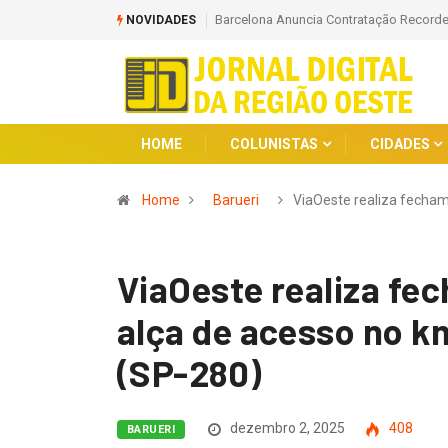
Barcelona Anuncia Contratação Recorde: Kerolin Chega ao Clube Catalão
NOVIDADES
HOME
COLUNISTAS
CIDADES
Home
Barueri
ViaOeste realiza fecha
ViaOeste realiza fe
alça de acesso no k
(SP-280)
dezembro 2, 2025
408
BARUERI