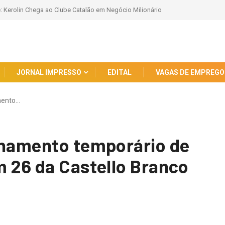
 em Negócio Milionário
Fiocruz Homenageia Cientistas Vítimas do AI-5: Um Re
JORNAL IMPRESSO
EDITAL
VAGAS DE EMPREGO
mento…
chamento temporário de
m 26 da Castello Branco