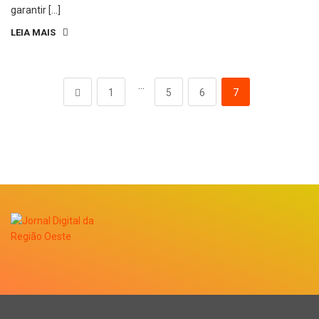
garantir […]
LEIA MAIS
…
1
5
6
7