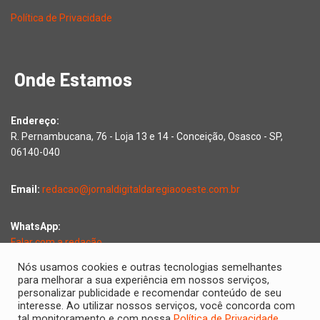
Política de Privacidade
Onde Estamos
Endereço:
R. Pernambucana, 76 - Loja 13 e 14 - Conceição, Osasco - SP,
06140-040
Email:
redacao@jornaldigitaldaregiaooeste.com.br
WhatsApp:
Falar com a redação
Nós usamos cookies e outras tecnologias semelhantes
para melhorar a sua experiência em nossos serviços,
personalizar publicidade e recomendar conteúdo de seu
Copyright © 2026 Jornal Digital da Região Oeste | Desenvolvido
interesse. Ao utilizar nossos serviços, você concorda com
tal monitoramento e com nossa
Política de Privacidade
por
2D Comunicações