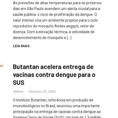
As previsões de altas temperaturas para os próximos
dias em São Paulo acendem um alerta crucial para a
saúde pública: o risco de proliferação da dengue. O
calor intenso cria um ambiente propício para o ciclo
reprodutivo do mosquito Aedes aegypti, vetor da
doença. Com a elevação térmica, a velocidade de
desenvolvimento do mosquito e […]
LEIA MAIS
Butantan acelera entrega de
vacinas contra dengue para o
SUS
Admin
fevereiro 25, 2026
O Instituto Butantan, referência em produção de
imunobiológicos no Brasil, anunciou uma importante
antecipação na entrega de vacinas contra dengue ao
Sistema Único de Saúde (SUS). Um lote de 1,3 milhão