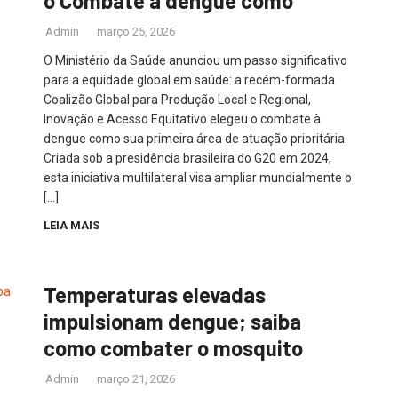
o Combate à dengue como
Admin
março 25, 2026
O Ministério da Saúde anunciou um passo significativo
para a equidade global em saúde: a recém-formada
Coalizão Global para Produção Local e Regional,
Inovação e Acesso Equitativo elegeu o combate à
dengue como sua primeira área de atuação prioritária.
Criada sob a presidência brasileira do G20 em 2024,
esta iniciativa multilateral visa ampliar mundialmente o
[…]
LEIA MAIS
Temperaturas elevadas
impulsionam dengue; saiba
como combater o mosquito
Admin
março 21, 2026