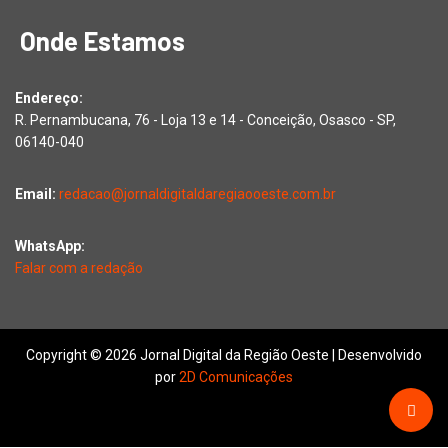
Onde Estamos
Endereço:
R. Pernambucana, 76 - Loja 13 e 14 - Conceição, Osasco - SP,
06140-040
Email:
redacao@jornaldigitaldaregiaooeste.com.br
WhatsApp:
Falar com a redação
Copyright © 2026 Jornal Digital da Região Oeste | Desenvolvido
por
2D Comunicações