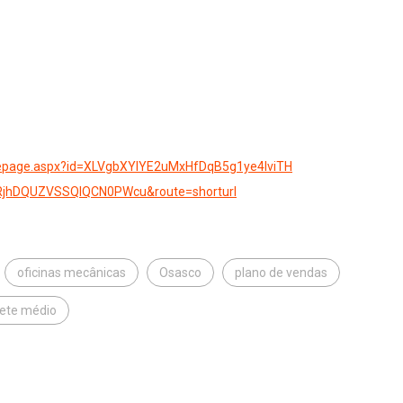
page.aspx?id=
XLVgbXYlYE2uMxHfDqB5g1ye4IviTH
RjhDQUZVSSQlQCN0PWcu&
route=shorturl
oficinas mecânicas
Osasco
plano de vendas
uete médio