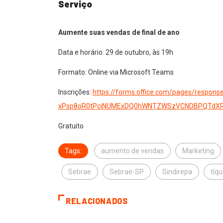
Serviço
Aumente suas vendas de final de ano
Data e horário: 29 de outubro, às 19h
Formato: Online via Microsoft Teams
Inscrições:
https://forms.office.com/
pages/response
xPsp8oR0tPciNUMExDQ0hWNTZWSzVC
NDBPQTdX
Gratuito
Tags:
aumento de vendas
Marketing
Sebrae
Sebrae-SP
Sindirepa
tíq
RELACIONADOS