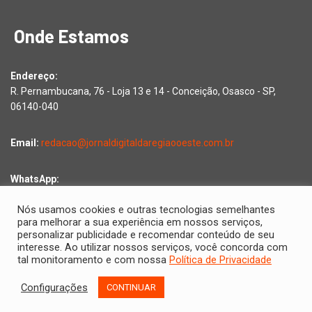
Onde Estamos
Endereço:
R. Pernambucana, 76 - Loja 13 e 14 - Conceição, Osasco - SP,
06140-040
Email:
redacao@jornaldigitaldaregiaooeste.com.br
WhatsApp:
Falar com a redação
Nós usamos cookies e outras tecnologias semelhantes
para melhorar a sua experiência em nossos serviços,
personalizar publicidade e recomendar conteúdo de seu
interesse. Ao utilizar nossos serviços, você concorda com
Copyright © 2026 Jornal Digital da Região Oeste | Desenvolvido
tal monitoramento e com nossa
Política de Privacidade
por
2D Comunicações
Configurações
CONTINUAR