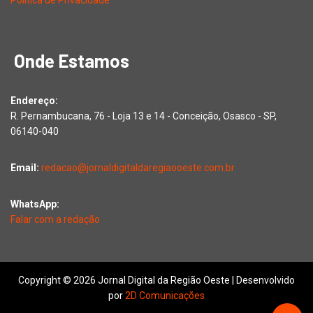
Política de Privacidade
Onde Estamos
Endereço:
R. Pernambucana, 76 - Loja 13 e 14 - Conceição, Osasco - SP,
06140-040
Email:
redacao@jornaldigitaldaregiaooeste.com.br
WhatsApp:
Falar com a redação
Copyright © 2026 Jornal Digital da Região Oeste | Desenvolvido
por
2D Comunicações