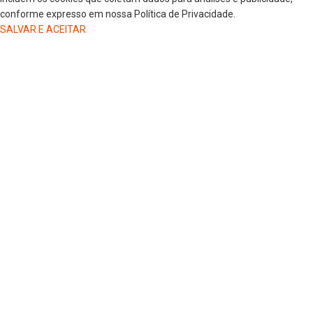
conforme expresso em nossa Política de Privacidade.
SALVAR E ACEITAR
HOME
COLUNISTAS
DR. JORGE HENRIQUE
DRA. LUANA KAREN OLIVEIRA
ELSA OLIVEIRA
EDGAR DE SOUZA
GREGORIO MAGLIO
JAIRO GIOVENARDI
MARLUCI ZANELATO
SELMA CEZAR