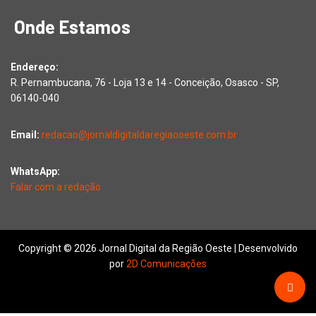
Onde Estamos
Endereço:
R. Pernambucana, 76 - Loja 13 e 14 - Conceição, Osasco - SP,
06140-040
Email:
redacao@jornaldigitaldaregiaooeste.com.br
WhatsApp:
Falar com a redação
Copyright © 2026 Jornal Digital da Região Oeste | Desenvolvido
por
2D Comunicações