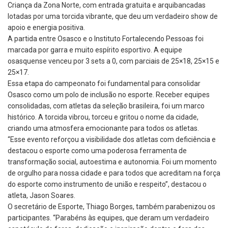
Criança da Zona Norte, com entrada gratuita e arquibancadas
lotadas por uma torcida vibrante, que deu um verdadeiro show de
apoio e energia positiva.
A partida entre Osasco e o Instituto Fortalecendo Pessoas foi
marcada por garra e muito espírito esportivo. A equipe
osasquense venceu por 3 sets a 0, com parciais de 25×18, 25×15 e
25×17.
Essa etapa do campeonato foi fundamental para consolidar
Osasco como um polo de inclusão no esporte. Receber equipes
consolidadas, com atletas da seleção brasileira, foi um marco
histórico. A torcida vibrou, torceu e gritou o nome da cidade,
criando uma atmosfera emocionante para todos os atletas.
“Esse evento reforçou a visibilidade dos atletas com deficiência e
destacou o esporte como uma poderosa ferramenta de
transformação social, autoestima e autonomia. Foi um momento
de orgulho para nossa cidade e para todos que acreditam na força
do esporte como instrumento de união e respeito”, destacou o
atleta, Jason Soares.
O secretário de Esporte, Thiago Borges, também parabenizou os
participantes. “Parabéns às equipes, que deram um verdadeiro