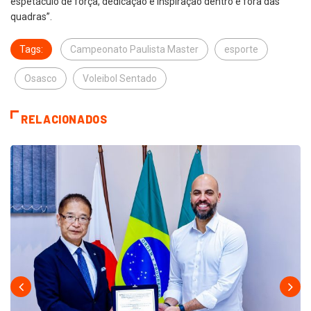
espetáculo de força, dedicação e inspiração dentro e fora das
quadras”.
Tags:
Campeonato Paulista Master
esporte
Osasco
Voleibol Sentado
RELACIONADOS