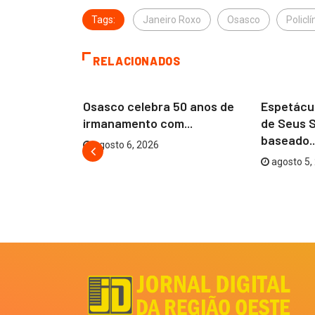
Tags:
Janeiro Roxo
Osasco
Policl
RELACIONADOS
OSASCO
OSASCO
Osasco celebra 50 anos de
Espetácu
irmanamento com...
de Seus 
DO
baseado..
agosto 6, 2026
agosto 5,
o Futuro do