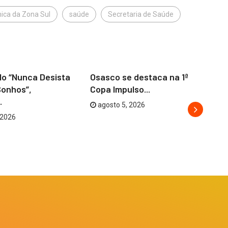
ínica da Zona Sul
saúde
Secretaria de Saúde
OSASCO
lo “Nunca Desista
Osasco se destaca na 1ª
Os
Sonhos”,
Copa Impulso...
un
.
agosto 5, 2026
 2026