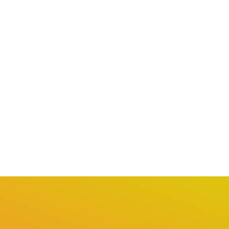
OSASCO
OSASCO
asco recebe a primeira
Osasco institui Comitê
idade do Sebrae...
Técnico-Científico de
agosto 3, 2026
Mudanças Climáticas...
agosto 3, 2026