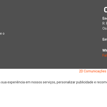
En
R.
Os
e o
Em
Wh
Fa
26 Jornal Digital da Região Oeste | Desenvolvido por
2D Comunicações
ua experiência em nossos serviços, personalizar publicidade e recomen