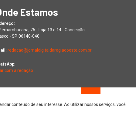
Onde Estamos
dereço:
 Pernambucana, 76 - Loja 13 e 14 - Conceição,
asco - SP, 06140-040
ail:
redacao@jornaldigitaldaregiaooeste.com.br
atsApp:
lar com a redação
dar conteúdo de seu interesse. Ao utilizar nossos serviços, você