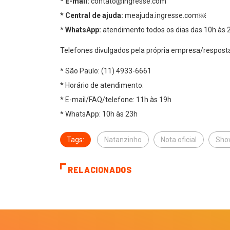
*
E-mail:
contato@ingresse.com
*
Central de ajuda:
meajuda.ingresse.com￼
*
WhatsApp:
atendimento todos os dias das 10h às 
Telefones divulgados pela própria empresa/respostas
* São Paulo: (11) 4933-6661
* Horário de atendimento:
* E-mail/FAQ/telefone: 11h às 19h
* WhatsApp: 10h às 23h
Tags:
Natanzinho
Nota oficial
Sho
RELACIONADOS