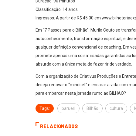
Duração: 90 minutos
Classificação: 14 anos
Ingressos: A partir de R$ 45,00 em www.bilheteriae
Em “7 Passos para o Bilhão”, Murilo Couto se transf
autoconhecimento, transformação espiritual, e de
qualquer definição convencional de coaching. Em vez
promete apenas uma coisa: risadas garantidas ao lon
absurdo com a única meta de fazer rir de verdade.
Com a organização de Criativus Produções e Entret
deseja renovar o “mindset” e encarar a vida com mu
para embarcar nesta jornada rumo ao BILHÃO?
Tags:
barueri
Bilhão
cultura
RELACIONADOS