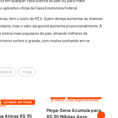
ogos em qualquer casa lotérica do país ou, para maior
 o aplicativo oficial da Caixa Econômica Federal.
zenas, tem o custo de R$ 6. Quem deseja aumentar as chances
olante, mas o valor da aposta aumenta proporcionalmente. A
oteria mais populares do país, atraindo milhares de
 próximo sorteio é grande, com muitos sonhando em se
ezenas
mega
GERAL
ÚLTIMAS NOTÍCIAS
ÚLTIMAS NOTÍCIAS
Mega-Sena Acumula para
No
a Atinge R$ 35
R$ 30 Milhões Após...
Pr