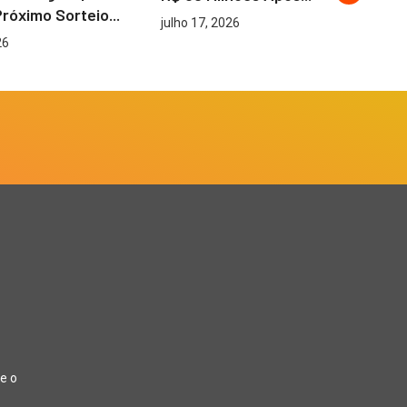
Próximo Sorteio...
Be
julho 17, 2026
26
ju
e o