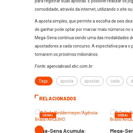
para registrar suas apostas. É possível realizar os j
comodidade, através da internet, utilizando o site ou
A aposta simples, que permite a escolha de seis de
de ganhar pode optar por marcar mais números no v
Mega-Sena continua sendo uma das modalidades de l
apostadores a cada concurso. A expectativa para o
tornarem os próximos milionários.
Fonte: agenciabrasil.ebc.com.br
Tags:
aposta
apostas
cada
d
RELACIONADOS
GERAL
GERAL
gle para
Mega-Sena Acumula:
Mega-Sen